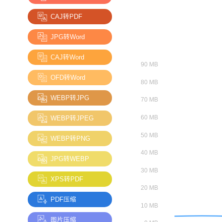
CAJ转PDF
JPG转Word
CAJ转Word
OFD转Word
WEBP转JPG
WEBP转JPEG
WEBP转PNG
JPG转WEBP
XPS转PDF
PDF压缩
图片压缩