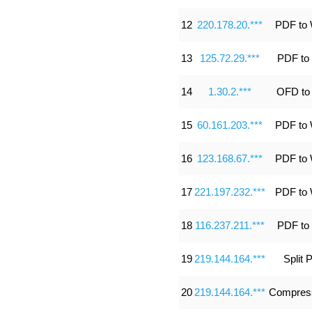
12
220.178.20.***
PDF to
13
125.72.29.***
PDF to
14
1.30.2.***
OFD to
15
60.161.203.***
PDF to
16
123.168.67.***
PDF to
17
221.197.232.***
PDF to
18
116.237.211.***
PDF to
19
219.144.164.***
Split 
20
219.144.164.***
Compres