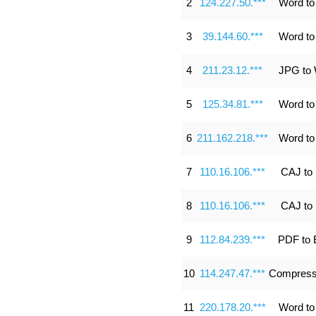
2
124.227.50.***
Word t
3
39.144.60.***
Word t
4
211.23.12.***
JPG to
5
125.34.81.***
Word t
6
211.162.218.***
Word t
7
110.16.106.***
CAJ to
8
110.16.106.***
CAJ to
9
112.84.239.***
PDF to 
10
114.247.47.***
Compress
11
220.178.20.***
Word t